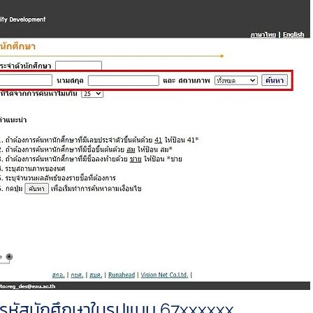
หัสนักศึกษาในรูปแบบ
67xxxxxx