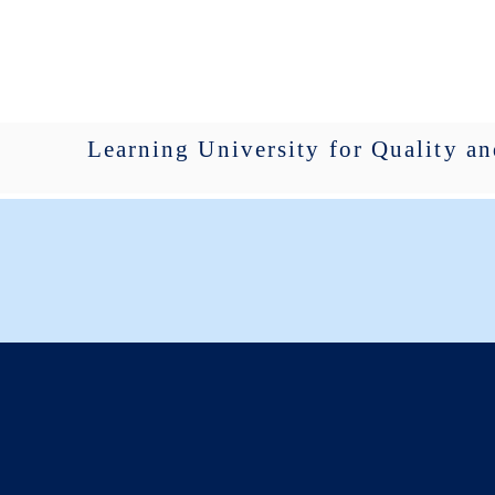
 EAU
คณะ/หน่วยงาน
EAU Heritage
ติดต่อเรา
Learning University for Quality a