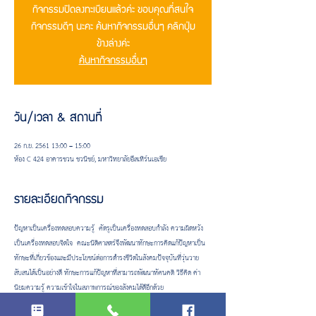
กิจกรรมปิดลงทะเบียนแล้วค่ะ ขอบคุณที่สนใจ
กิจกรรมดีๆ นะคะ ค้นหากิจกรรมอื่นๆ คลิกปุ่ม
ข้างล่างค่ะ
ค้นหากิจกรรมอื่นๆ
วัน/เวลา & สถานที่
26 ก.ย. 2561 13:00 – 15:00
ห้อง C 424 อาคารชวน ชวนิชย์, มหาวิทยาลัยอีสเทิร์นเอเชีย
รายละเอียดกิจกรรม
ปัญหาเป็นเครื่องทดสอบความรู้  ศัตรูเป็นเครื่องทดสอบกำลัง ความผิดหวัง
เป็นเครื่องทดสอบจิตใจ  คณะนิติศาสตร์จึงพัฒนาทักษะการคิดแก้ปัญหาเป็น
ทักษะที่เกี่ยวข้องและมีประโยชน์ต่อการดำรงชีวิตในสังคมปัจจุบันที่วุ่นวาย
สับสนได้เป็นอย่างดี ทักษะการแก้ปัญหาที่สามารถพัฒนาทัศนคติ วิธีคิด ค่า
นิยมความรู้ ความเข้าใจในสภาพการณ์ของสังคมได้ดีอีกด้วย
รับผู้เข้าร่วมกิจกรรมเพียง
 30 คน
เท่านั้นนะครับ  คนที่ 31 เป็นต้นไป กรุณา