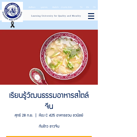
นักศึกษา
บุคลากร
ศิษย์เก่า
ข่าวสาร EAU
TH
EN
CN
Learning University for Quality and Morality
เรียนรู้วัฒนธรรมอาหารสไตล์
จีน
ศุกร์ 28 ก.ย.
  |  
ห้อง C 425 อาคารชวน ชวนิชย์