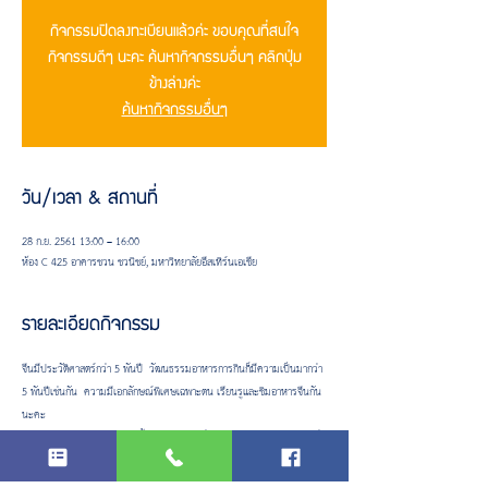
กิจกรรมปิดลงทะเบียนแล้วค่ะ ขอบคุณที่สนใจ
กิจกรรมดีๆ นะคะ ค้นหากิจกรรมอื่นๆ คลิกปุ่ม
ข้างล่างค่ะ
ค้นหากิจกรรมอื่นๆ
วัน/เวลา & สถานที่
28 ก.ย. 2561 13:00 – 16:00
ห้อง C 425 อาคารชวน ชวนิชย์, มหาวิทยาลัยอีสเทิร์นเอเชีย
รายละเอียดกิจกรรม
จีนมีประวัติศาสตร์กว่า 5 พันปี  วัฒนธรรมอาหารการกินก็มีความเป็นมากว่า 
5 พันปีเช่นกัน  ความมีเอกลักษณ์พิเศษเฉพาะตน เรียนรูและชิมอาหารจีนกัน
นะคะ
รับผู้เข้าร่วมกิจกรรมเพียง
เท่านั้นนะครับ  คนที่ 21 เป็นต้นไป กรุณาสำรองชื่อ
เข้าร่วมกิจกรรมไว้ก่อนค่ะ
 20 คน
หากมีผู้สละสิทธิ์ทางผู้จัดจะส่ง e-mail ยืนยันการเข้าร่วมกิจกรรมให้ครับ 