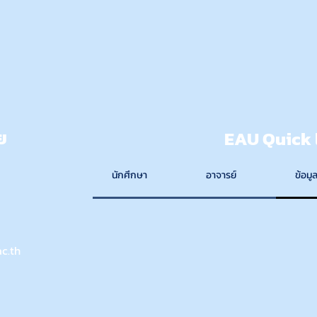
ย
EAU Quick 
นักศึกษา
อาจารย์
ข้อมูล
c.th