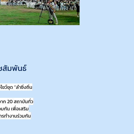
สัมพันธ์
์ชุด “ลำซิ่งถิ่น
จาก 20 สถาบันทั่ว
ันธ์ 2568
กัน เพื่อเสริม
การทำงานร่วมกัน