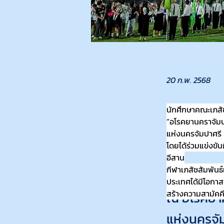
20 ก.พ. 2568
นักศึกษาคณะเภสัช
นักศึกษาคณ
“อโรคยานคราจัมปา
แห่งประเทศ
แห่งนครจัมปาศรี
โดยได้ร่วมแข่งขั
อีสาน
กีฬาเภสัชสัมพันธ์
“อโรคยานคร
ประเทศได้มีโอกาส
สร้างความสามัคค
ณ อโรคยา
แห่งนครจั