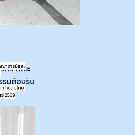
ยคณาจารย์และ
ธุรกิจ คณะ
น
รรมต้อนรับ
่น ทำขนมไทย 
่ปุ่น
นธ์ 2569