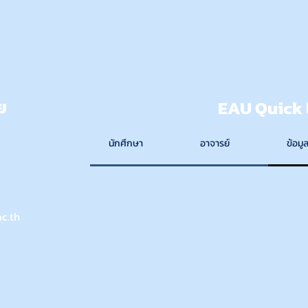
ย
EAU Quick 
นักศึกษา
อาจารย์
ข้อมูล
c.th