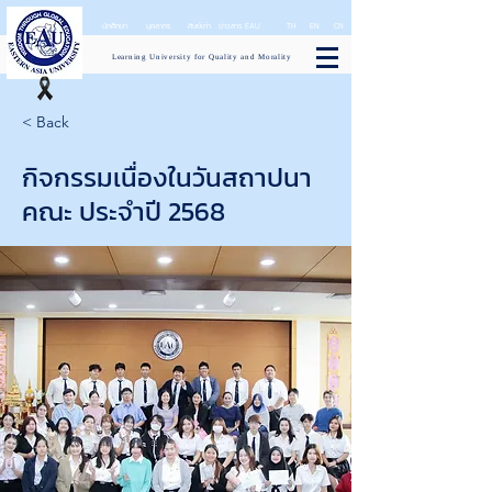
นักศึกษา
บุคลากร
ศิษย์เก่า
ข่าวสาร EAU
TH
EN
CN
Learning University for Quality and Morality
< Back
กิจกรรมเนื่องในวันสถาปนา
คณะ ประจำปี 2568