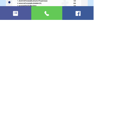
#EAU
#EAUNews
#มหาวิทยาลัยอีสเทิร์น
เอเชีย
#ศูนย์บริหารและพัฒนาทรัพยากร
บุคคล
#ตรวจ
Previous
Next
สุขภาพ
#EAUTowardSuccess
#PrEAU