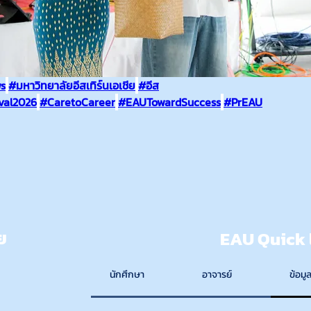
s
#มหาวิทยาลัยอีสเทิร์นเอเชีย
#อีส
val2026
#CaretoCareer
#EAUTowardSuccess
#PrEAU
ย
EAU Quick 
นักศึกษา
อาจารย์
ข้อมูล