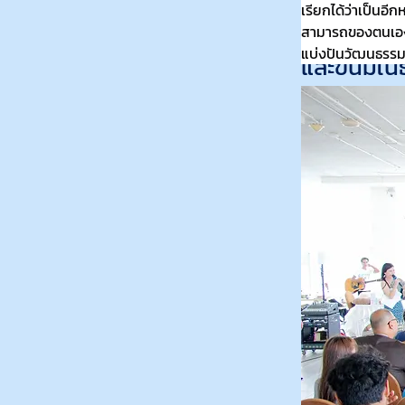
เรียกได้ว่าเป็นอ
วัฒนธรรมได
สามารถของตนเองอย่
แบ่งปันวัฒนธรรม
และขนมในธ