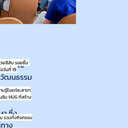
ยสีสัน รอยยิ้ม 
nd Share”
ันที่ 19 
ันวัฒนธรรม
9
มรู้ในแต่ละสาขา
ธีม HUG ที่สร้าง
 ซึ่ง
น รวมทั้งกิจกรรม
ิทาง