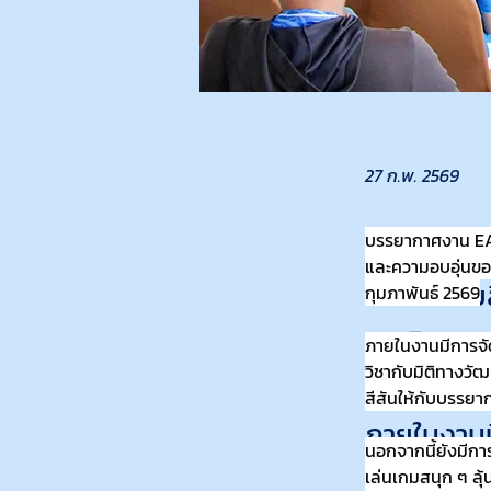
27 ก.พ. 2569
บรรยากาศงาน EAU 
EAU Festi
และความอบอุ่นของ
เต็มไปด้ว
กุมภาพันธ์ 2569
และมิตรภาพ
ภายในงานมีการจั
วิชากับมิติทางวั
กุมภาพันธ์
สีสันให้กับบรรย
ภายในงานม
นอกจากนี้ยังมีก
สะท้อนการบ
เล่นเกมสนุก ๆ ล