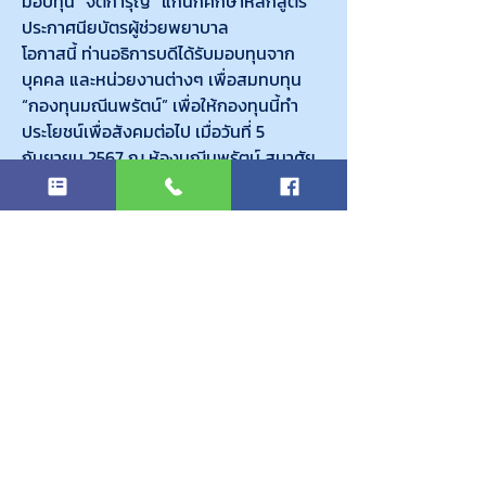
มอบทุน “จิตการุญ” แก่นักศึกษาหลักสูตร
ประกาศนียบัตรผู้ช่วยพยาบาล
โอกาสนี้ ท่านอธิการบดีได้รับมอบทุนจาก
บุคคล และหน่วยงานต่างๆ เพื่อสมทบทุน 
“กองทุนมณีนพรัตน์” เพื่อให้กองทุนนี้ทำ
ประโยชน์เพื่อสังคมต่อไป เมื่อวันที่ 5 
กันยายน 2567 ณ ห้องมณีนพรัตน์ สมาศัย
รางวัลบุคลากรดีเด่น “รางวัลมณีนพรัตน์” 
ด้านสนับสนุนวิชาการ ประจำปี 2567
นางสาวจิตราภรณ์ ชั่งกริส
หัวหน้าแผนกผลิตสื่อเพื่อการประชาสัมพันธ์ 
สำนักประชาสัมพันธ์
ผู้ที่ได้รับ “ทุนมณีนพรัตน์” ประจำปี 2567
อาจารย์อัจฉราภร คำภา อาจารย์ประจำ
หลักสูตรประกาศนียบัตรผู้ช่วยพยาบาล
คณะพยาบาลศาสตร์
ได้รับทุนการศึกษา หลักสูตรพยาบาลศาสตร
มหาบัณฑิต สาขาวิชาการพยาบาลเด็ก 
มหาวิทยาลัยบูรพา