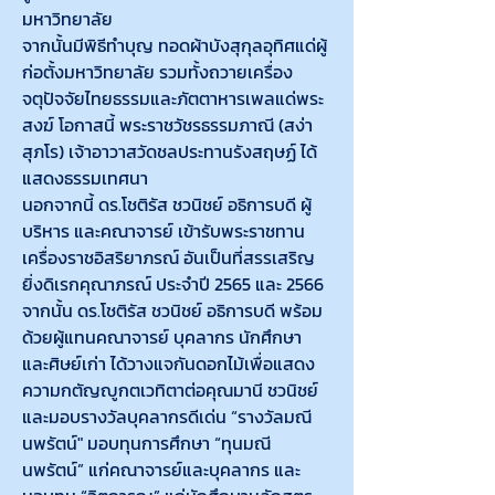
มหาวิทยาลัย
จากนั้นมีพิธีทำบุญ ทอดผ้าบังสุกุลอุทิศแด่ผู้
ก่อตั้งมหาวิทยาลัย รวมทั้งถวายเครื่อง
จตุปัจจัยไทยธรรมและภัตตาหารเพลแด่พระ
สงฆ์ โอกาสนี้ พระราชวัชรธรรมภาณี (สง่า 
สุภโร) เจ้าอาวาสวัดชลประทานรังสฤษฏ์ ได้
แสดงธรรมเทศนา
นอกจากนี้ ดร.โชติรัส ชวนิชย์ อธิการบดี ผู้
บริหาร และคณาจารย์ เข้ารับพระราชทาน
เครื่องราชอิสริยาภรณ์ อันเป็นที่สรรเสริญ
ยิ่งดิเรกคุณาภรณ์ ประจำปี 2565 และ 2566
จากนั้น ดร.โชติรัส ชวนิชย์ อธิการบดี พร้อม
ด้วยผู้แทนคณาจารย์ บุคลากร นักศึกษา 
และศิษย์เก่า ได้วางแจกันดอกไม้เพื่อแสดง
ความกตัญญูกตเวทิตาต่อคุณมานี ชวนิชย์ 
และมอบรางวัลบุคลากรดีเด่น “รางวัลมณี
นพรัตน์" มอบทุนการศึกษา “ทุนมณี
นพรัตน์” แก่คณาจารย์และบุคลากร และ