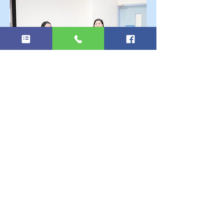
#EAU
#EAUNews
#มหาวิทยาลัยอีสเทิร์น
เอเชีย
#อีสเทิร์น
#คณะการ
บิน
#TakeOffYourLife
#EAUTowardSucc
Previous
Next
ess
#PrEAU