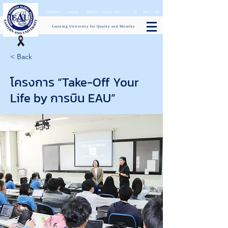
นักศึกษา
บุคลากร
ศิษย์เก่า
ข่าวสาร EAU
TH
EN
CN
Learning University for Quality and Morality
< Back
โครงการ “Take-Off Your
Life by การบิน EAU”